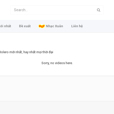
ới nhất
Đề xuất
Nhạc Xuân
Liên hệ
olero mới nhất, hay nhất mọi thời đại
Sorry, no videos here.