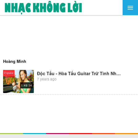
Hoàng Minh
Độc Tấu - Hòa Tấu Guitar Trữ Tình Nhẹ Nhàng Bên Ly Trà Buổi Chiều Tà Yên Tĩnh, Thi vị
Popular
7 years ago
1:49:14