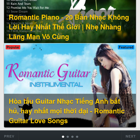
Romantic Piano - 20 Bản Nhạc Không
Lời Hay Nhất Thế Giới | Nhẹ Nhàng
Lãng Mạn Vô Cùng
Popular
Featured
Hòa tấu Guitar Nhạc Tiếng Anh bất
hủ, hay nhất mọi thời đại - Romantic
Guitar Love Songs
•
•
•
•
PREV
NEXT