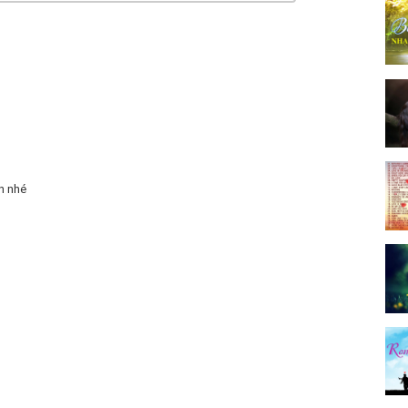
h nhé