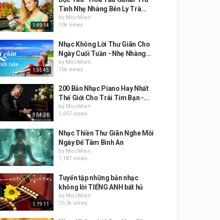
Tình Nhẹ Nhàng Bên Ly Trà...
by
MocMien
10k views
1:49:14
Nhạc Không Lời Thư Giãn Cho
Ngày Cuối Tuần - Nhẹ Nhàng...
by
MocMien
15k views
1:55:45
200 Bản Nhạc Piano Hay Nhất
Thế Giới Cho Trái Tim Bạn -...
by
MocMien
1,657 views
1:54:26
Nhạc Thiền Thư Giãn Nghe Mỗi
Ngày Để Tâm Bình An
by
MocMien
1,187 views
Tuyển tập những bản nhạc
không lời TIẾNG ANH bất hủ
by
MocMien
10.3k views
1:19:11