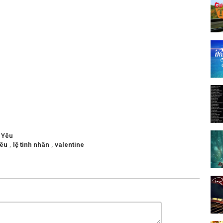
 Yêu
yêu
,
lệ tình nhân
,
valentine