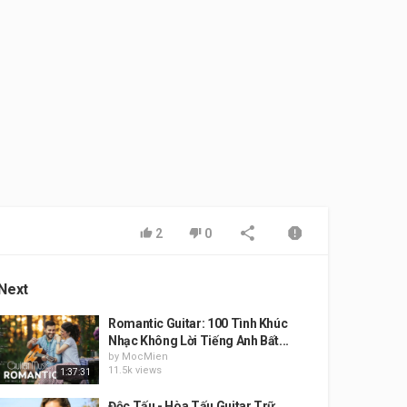
2
0
Next
Romantic Guitar: 100 Tình Khúc
Nhạc Không Lời Tiếng Anh Bất...
by
MocMien
11.5k views
1:37:31
Độc Tấu - Hòa Tấu Guitar Trữ