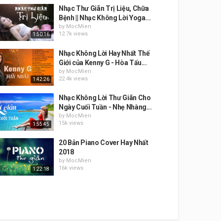
Nhạc Thư Giãn Trị Liệu, Chữa
Bệnh || Nhạc Không Lời Yoga...
by
MocMien
12.7k views
1:50:16
Nhạc Không Lời Hay Nhất Thế
Giới của Kenny G - Hòa Tấu...
by
MocMien
22.4k views
1:42:26
Nhạc Không Lời Thư Giãn Cho
Ngày Cuối Tuần - Nhẹ Nhàng...
by
MocMien
15k views
1:55:45
20 Bản Piano Cover Hay Nhất
2018
by
MocMien
16k views
1:22:18