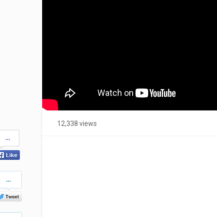
12,338 views
Share
on
Facebook
Share
on
Twitter
Pinterest