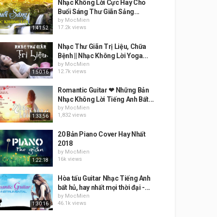
Nhạc Không Lời Cực Hay Cho
Buổi Sáng Thư Giãn Sảng...
by
MocMien
17.2k views
1:41:52
Nhạc Thư Giãn Trị Liệu, Chữa
Bệnh || Nhạc Không Lời Yoga...
by
MocMien
12.7k views
1:50:16
Romantic Guitar ❤ Những Bản
Nhạc Không Lời Tiếng Anh Bất...
by
MocMien
1,832 views
1:33:56
20 Bản Piano Cover Hay Nhất
2018
by
MocMien
16k views
1:22:18
Hòa tấu Guitar Nhạc Tiếng Anh
bất hủ, hay nhất mọi thời đại -...
by
MocMien
46.1k views
1:30:16