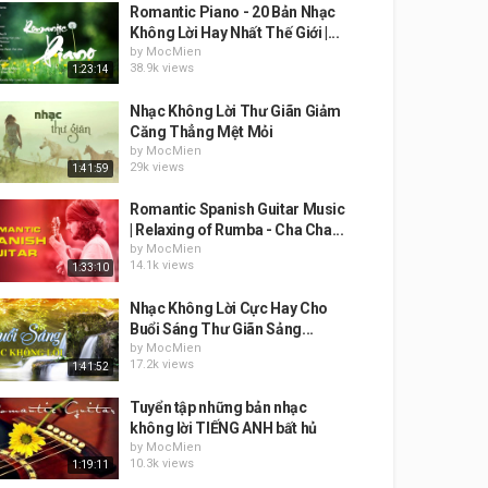
Romantic Piano - 20 Bản Nhạc
Không Lời Hay Nhất Thế Giới |...
by
MocMien
38.9k views
1:23:14
Nhạc Không Lời Thư Giãn Giảm
Căng Thẳng Mệt Mỏi
by
MocMien
29k views
1:41:59
Romantic Spanish Guitar Music
| Relaxing of Rumba - Cha Cha...
by
MocMien
14.1k views
1:33:10
Nhạc Không Lời Cực Hay Cho
Buổi Sáng Thư Giãn Sảng...
by
MocMien
17.2k views
1:41:52
Tuyển tập những bản nhạc
không lời TIẾNG ANH bất hủ
by
MocMien
10.3k views
1:19:11